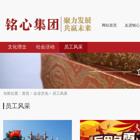
网站首页
走进铭心
文化理念
社会活动
员工风采
当前位置：
首页
>
企业文化
>
员工风采
员工风采