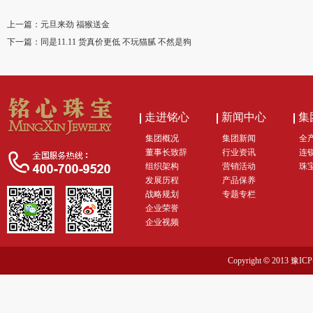
上一篇：
元旦来劲 福猴送金
下一篇：
同是11.11 货真价更低 不玩猫腻 不然是狗
走进铭心
新闻中心
集
集团概况
集团新闻
全
董事长致辞
行业资讯
连
组织架构
营销活动
珠
发展历程
产品保养
战略规划
专题专栏
企业荣誉
企业视频
Copyright
©
2013 豫I